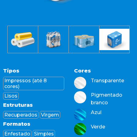
Tipos
Cores
Impressos (até 8
Transparente
cores)
Pigmentado
Lisos
branco
Estruturas
Azul
Recuperados
Virgem
Formatos
Verde
Enfestado
Simples